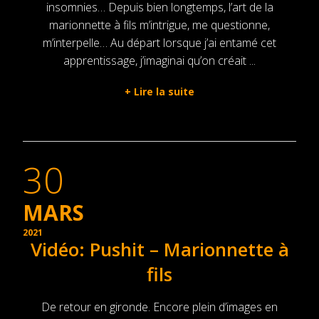
insomnies… Depuis bien longtemps, l’art de la
marionnette à fils m’intrigue, me questionne,
m’interpelle… Au départ lorsque j’ai entamé cet
apprentissage, j’imaginai qu’on créait ...
+
Lire la suite
30
MARS
2021
Vidéo: Pushit – Marionnette à
fils
De retour en gironde. Encore plein d’images en