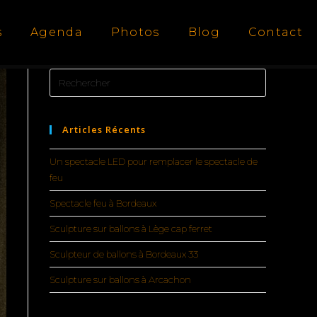
s
Agenda
Photos
Blog
Contact
Articles Récents
Un spectacle LED pour remplacer le spectacle de
feu
Spectacle feu à Bordeaux
Sculpture sur ballons à Lège cap ferret
Sculpteur de ballons à Bordeaux 33
Sculpture sur ballons à Arcachon