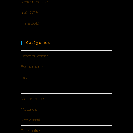
septembre 2019
août 2019
mars 2019
Catégories
Déambulations
Evènements
Feu
LED
Marionnettes
Matériels
Non classé
Partenaires